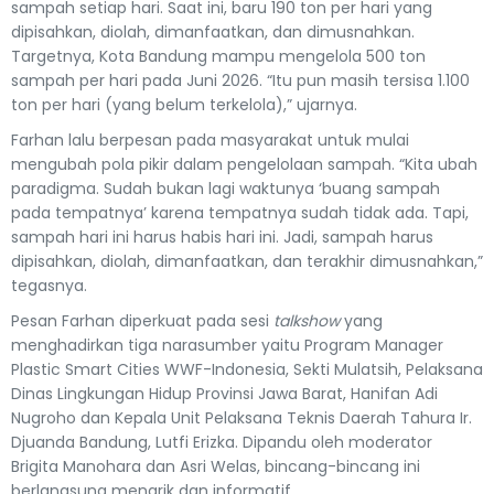
sampah setiap hari. Saat ini, baru 190 ton per hari yang
dipisahkan, diolah, dimanfaatkan, dan dimusnahkan.
Targetnya, Kota Bandung mampu mengelola 500 ton
sampah per hari pada Juni 2026. “Itu pun masih tersisa 1.100
ton per hari (yang belum terkelola),” ujarnya.
Farhan lalu berpesan pada masyarakat untuk mulai
mengubah pola pikir dalam pengelolaan sampah. “Kita ubah
paradigma. Sudah bukan lagi waktunya ‘buang sampah
pada tempatnya’ karena tempatnya sudah tidak ada. Tapi,
sampah hari ini harus habis hari ini. Jadi, sampah harus
dipisahkan, diolah, dimanfaatkan, dan terakhir dimusnahkan,”
tegasnya.
Pesan Farhan diperkuat pada sesi
talkshow
yang
menghadirkan tiga narasumber yaitu Program Manager
Plastic Smart Cities WWF-Indonesia, Sekti Mulatsih, Pelaksana
Dinas Lingkungan Hidup Provinsi Jawa Barat, Hanifan Adi
Nugroho dan Kepala Unit Pelaksana Teknis Daerah Tahura Ir.
Djuanda Bandung, Lutfi Erizka. Dipandu oleh moderator
Brigita Manohara dan Asri Welas, bincang-bincang ini
berlangsung menarik dan informatif.