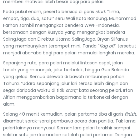
memberi motivasi lebih besar bagi para pelari.
Pada pukul enam, peserta bersiap di garis
start
. “Lima,
empat, tiga, dua, satu!” seru Wali Kota Bandung, Muhammad
Farhan sambil mengangkat bendera WWF-Indonesia,
bersamaan dengan Rusyda yang mengangkat bendera
SalingJaga dan Direktur Utama SalingJaga, Bryan Silfanus
yang membunyikan terompet mini. Tanda “
flag off
” tersebut
menjadi aba-aba bagi para pelari memulai langkah mereka.
Sepanjang rute, para pelari melalui lintasan aspal, jalan
tanah yang menanjak, jalur berbelok, hingga Gua Belanda
yang gelap. Semua dilewati di bawah rimbunnya pohon
Tahura. “Udara sepanjang jalur lari terasa lebih dingin dan
segar daripada waktu di titik
start
,” kata seorang pelari, Irfan
Alfian menggambarkan bagaimana ia terkoneksi dengan
alam.
Selang 40 menit kemudian, pelari pertama tiba di garis
finish
,
disambut sorak-sorai pembawa acara dan panitia. Tak lama,
pelari lainnya menyusul. Sementara pelari terakhir sampai
sekitar satu jam kemudian setelah pelari pertama. Dengan