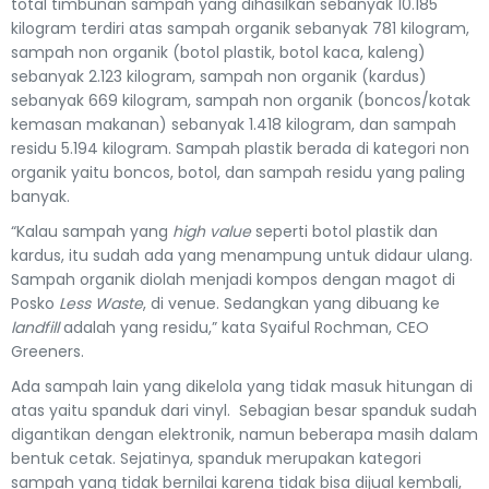
total timbunan sampah yang dihasilkan sebanyak 10.185
kilogram terdiri atas sampah organik sebanyak 781 kilogram,
sampah non organik (botol plastik, botol kaca, kaleng)
sebanyak 2.123 kilogram, sampah non organik (kardus)
sebanyak 669 kilogram, sampah non organik (boncos/kotak
kemasan makanan) sebanyak 1.418 kilogram, dan sampah
residu 5.194 kilogram. Sampah plastik berada di kategori non
organik yaitu boncos, botol, dan sampah residu yang paling
banyak.
“Kalau sampah yang
high value
seperti botol plastik dan
kardus, itu sudah ada yang menampung untuk didaur ulang.
Sampah organik diolah menjadi kompos dengan magot di
Posko
Less Waste
, di venue. Sedangkan yang dibuang ke
landfill
adalah yang residu,” kata Syaiful Rochman, CEO
Greeners.
Ada sampah lain yang dikelola yang tidak masuk hitungan di
atas yaitu spanduk dari vinyl. Sebagian besar spanduk sudah
digantikan dengan elektronik, namun beberapa masih dalam
bentuk cetak. Sejatinya, spanduk merupakan kategori
sampah yang tidak bernilai karena tidak bisa dijual kembali,