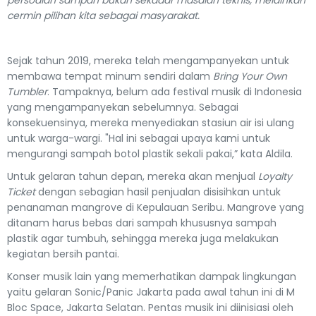
persoalan sampah bukan sekadar masalah teknis, melainkan
cermin pilihan kita sebagai masyarakat.
Sejak tahun 2019, mereka telah mengampanyekan untuk
membawa tempat minum sendiri dalam
Bring Your Own
Tumbler
. Tampaknya, belum ada festival musik di Indonesia
yang mengampanyekan sebelumnya. Sebagai
konsekuensinya, mereka menyediakan stasiun air isi ulang
untuk warga-wargi. "Hal ini sebagai upaya kami untuk
mengurangi sampah botol plastik sekali pakai,” kata Aldila.
Untuk gelaran tahun depan, mereka akan menjual
Loyalty
Ticket
dengan sebagian hasil penjualan disisihkan untuk
penanaman mangrove di Kepulauan Seribu. Mangrove yang
ditanam harus bebas dari sampah khususnya sampah
plastik agar tumbuh, sehingga mereka juga melakukan
kegiatan bersih pantai.
Konser musik lain yang memerhatikan dampak lingkungan
yaitu gelaran Sonic/Panic Jakarta pada awal tahun ini di M
Bloc Space, Jakarta Selatan. Pentas musik ini diinisiasi oleh