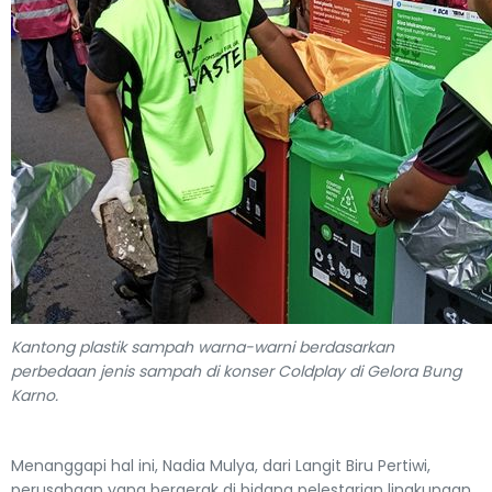
Kantong plastik sampah warna-warni berdasarkan
perbedaan jenis sampah di konser Coldplay di Gelora Bung
Karno.
Menanggapi hal ini, Nadia Mulya, dari Langit Biru Pertiwi,
perusahaan yang bergerak di bidang pelestarian lingkungan