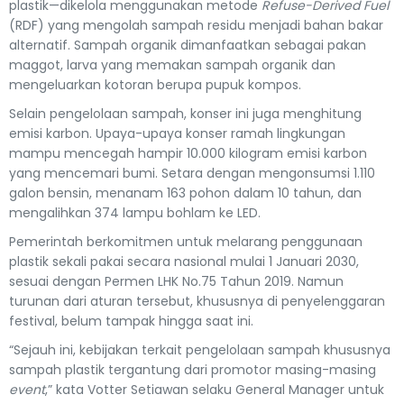
plastik—dikelola menggunakan metode
Refuse-Derived Fuel
(RDF) yang mengolah sampah residu menjadi bahan bakar
alternatif. Sampah organik dimanfaatkan sebagai pakan
maggot, larva yang memakan sampah organik dan
mengeluarkan kotoran berupa pupuk kompos.
Selain pengelolaan sampah, konser ini juga menghitung
emisi karbon. Upaya-upaya konser ramah lingkungan
mampu mencegah hampir 10.000 kilogram emisi karbon
yang mencemari bumi. Setara dengan mengonsumsi 1.110
galon bensin, menanam 163 pohon dalam 10 tahun, dan
mengalihkan 374 lampu bohlam ke LED.
Pemerintah berkomitmen untuk melarang penggunaan
plastik sekali pakai secara nasional mulai 1 Januari 2030,
sesuai dengan Permen LHK No.75 Tahun 2019. Namun
turunan dari aturan tersebut, khususnya di penyelenggaran
festival, belum tampak hingga saat ini.
“Sejauh ini, kebijakan terkait pengelolaan sampah khususnya
sampah plastik tergantung dari promotor masing-masing
event
,” kata Votter Setiawan selaku General Manager untuk