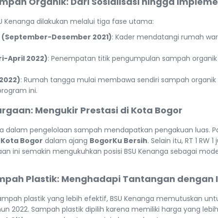
pah Organik: Dari Sosialisasi hingga Impleme
 Kenanga dilakukan melalui tiga fase utama:
a (September-Desember 2021)
: Kader mendatangi rumah war
i-April 2022)
: Penempatan titik pengumpulan sampah organi
2022)
: Rumah tangga mulai membawa sendiri sampah organik
program ini.
rgaan: Mengukir Prestasi di Kota Bogor
asa dalam pengelolaan sampah mendapatkan pengakuan luas. Pa
 Kota Bogor
dalam ajang
BogorKu Bersih
. Selain itu, RT 1 RW 
aan ini semakin mengukuhkan posisi BSU Kenanga sebagai mode
mpah Plastik: Menghadapi Tantangan dengan 
ampah plastik yang lebih efektif, BSU Kenanga memutuskan un
hun 2022. Sampah plastik dipilih karena memiliki harga yang lebi