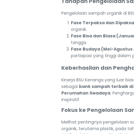
Tahapan Pengelolaan Sam
Pengelolaan sampah organik di BSU
Fase Terpaksa dan Dipaks
organik.
Fase Bisa dan Biasa (Januar
tangga.
Fase Budaya (Mei-Agustus 
partisipasi yang tinggi dalam 
Keberhasilan dan Pengha
Kinerja BSU Kenanga yang luar bi
sebagai
bank sampah terbaik di
Perumahan Swadaya
. Pengharg
inspiratif.
Fokus ke Pengelolaan Sa
Melihat pentingnya pengelolaan s
organik, terutama plastik, pada ta