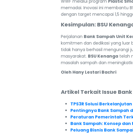
WWF melalui program
Plastic Sma
memadai. Inovasi ini membantu BS
dengan target mencapai 1,5 hingg
Kesimpulan: BSU Kenang
Perjalanan
Bank Sampah Unit K
komitmen dan dedikasi yang luar 
tidak hanya berhasil mengurangi j
masyarakat.
BSU Kenanga
telah 
masalah sampah dan meningkatka
Oleh Hany Lestari Bachri
Artikel Terkait Issue Ba
TPS3R Solusi Berkelanjuta
Pentingnya Bank Sampah d
Peraturan Pemerintah Ter
Bank Sampah: Konsep dan 
Peluang Bisnis Bank Sampa