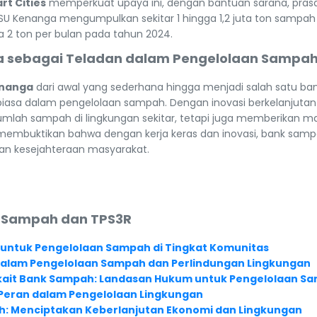
rt Cities
memperkuat upaya ini, dengan bantuan sarana, pras
U Kenanga mengumpulkan sekitar 1 hingga 1,2 juta ton sampah 
a 2 ton per bulan pada tahun 2024.
a sebagai Teladan dalam Pengelolaan Sampa
enanga
dari awal yang sederhana hingga menjadi salah satu ba
biasa dalam pengelolaan sampah. Dengan inovasi berkelanjuta
umlah sampah di lingkungan sekitar, tetapi juga memberikan ma
membuktikan bahwa dengan kerja keras dan inovasi, bank sampa
n kesejahteraan masyarakat.
nk Sampah dan TPS3R
n untuk Pengelolaan Sampah di Tingkat Komunitas
alam Pengelolaan Sampah dan Perlindungan Lingkungan
kait Bank Sampah: Landasan Hukum untuk Pengelolaan Sa
Peran dalam Pengelolaan Lingkungan
h: Menciptakan Keberlanjutan Ekonomi dan Lingkungan