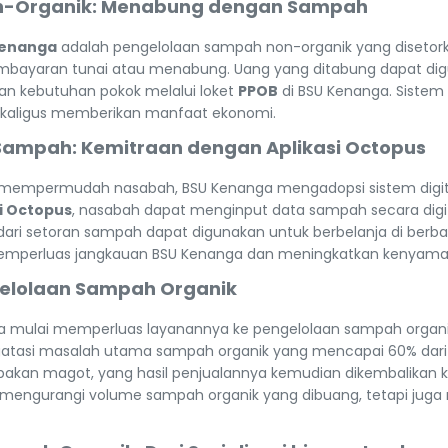
n-Organik: Menabung dengan Sampah
Kenanga
adalah pengelolaan sampah non-organik yang disetor
bayaran tunai atau menabung. Uang yang ditabung dapat digu
n kebutuhan pokok melalui loket
PPOB
di BSU Kenanga. Sistem 
ekaligus memberikan manfaat ekonomi.
n Sampah: Kemitraan dengan Aplikasi Octopus
n mempermudah nasabah, BSU Kenanga mengadopsi sistem digit
i Octopus
, nasabah dapat menginput data sampah secara dig
 dari setoran sampah dapat digunakan untuk berbelanja di ber
ni memperluas jangkauan BSU Kenanga dan meningkatkan kenya
gelolaan Sampah Organik
a mulai memperluas layanannya ke pengelolaan sampah organi
gatasi masalah utama sampah organik yang mencapai 60% dari
 pakan magot, yang hasil penjualannya kemudian dikembalikan
u mengurangi volume sampah organik yang dibuang, tetapi jug