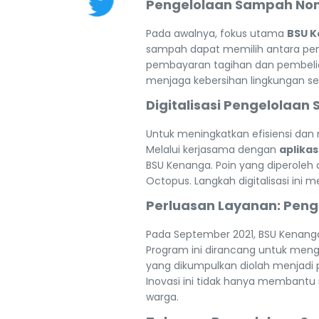
Pengelolaan Sampah No
Pada awalnya, fokus utama
BSU 
sampah dapat memilih antara pem
pembayaran tagihan dan pembelia
menjaga kebersihan lingkungan s
Digitalisasi Pengelolaa
Untuk meningkatkan efisiensi da
Melalui kerjasama dengan
aplikas
BSU Kenanga. Poin yang diperoleh
Octopus. Langkah digitalisasi i
Perluasan Layanan: Pen
Pada September 2021, BSU Kenang
Program ini dirancang untuk men
yang dikumpulkan diolah menjadi
Inovasi ini tidak hanya membant
warga.