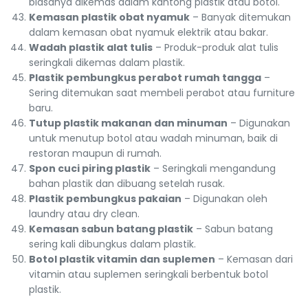
biasanya dikemas dalam kantong plastik atau botol.
Kemasan plastik obat nyamuk
– Banyak ditemukan
dalam kemasan obat nyamuk elektrik atau bakar.
Wadah plastik alat tulis
– Produk-produk alat tulis
seringkali dikemas dalam plastik.
Plastik pembungkus perabot rumah tangga
–
Sering ditemukan saat membeli perabot atau furniture
baru.
Tutup plastik makanan dan minuman
– Digunakan
untuk menutup botol atau wadah minuman, baik di
restoran maupun di rumah.
Spon cuci piring plastik
– Seringkali mengandung
bahan plastik dan dibuang setelah rusak.
Plastik pembungkus pakaian
– Digunakan oleh
laundry atau dry clean.
Kemasan sabun batang plastik
– Sabun batang
sering kali dibungkus dalam plastik.
Botol plastik vitamin dan suplemen
– Kemasan dari
vitamin atau suplemen seringkali berbentuk botol
plastik.