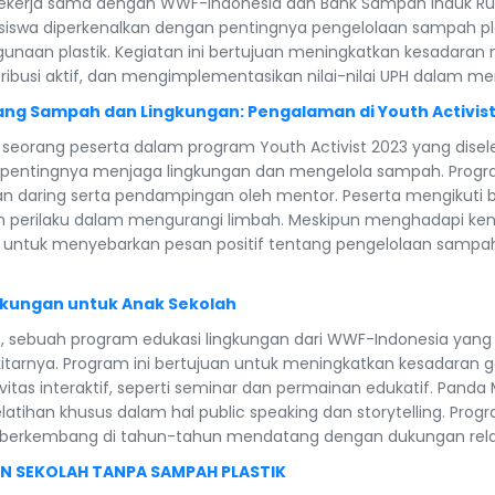
), bekerja sama dengan WWF-Indonesia dan Bank Sampah Induk 
iswa diperkenalkan dengan pentingnya pengelolaan sampah pla
aan plastik. Kegiatan ini bertujuan meningkatkan kesadaran 
busi aktif, dan mengimplementasikan nilai-nilai UPH dalam men
ng Sampah dan Lingkungan: Pengalaman di Youth Activist
seorang peserta dalam program Youth Activist 2023 yang dise
pentingnya menjaga lingkungan dan mengelola sampah. Program
tan daring serta pendampingan oleh mentor. Peserta mengikuti
n perilaku dalam mengurangi limbah. Meskipun menghadapi ke
en untuk menyebarkan pesan positif tentang pengelolaan samp
ngkungan untuk Anak Sekolah
e, sebuah program edukasi lingkungan dari WWF-Indonesia yang
ekitarnya. Program ini bertujuan untuk meningkatkan kesadara
vitas interaktif, seperti seminar dan permainan edukatif. Panda 
pelatihan khusus dalam hal public speaking dan storytelling. Pro
us berkembang di tahun-tahun mendatang dengan dukungan rela
 SEKOLAH TANPA SAMPAH PLASTIK