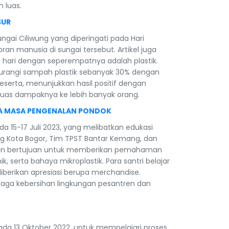
 luas.
SUR
ungai Ciliwung yang diperingati pada Hari
an manusia di sungai tersebut. Artikel juga
 hari dengan seperempatnya adalah plastik.
gurangi sampah plastik sebanyak 30% dengan
serta, menunjukkan hasil positif dengan
uas dampaknya ke lebih banyak orang.
RA MASA PENGENALAN PONDOK
 15-17 Juli 2023, yang melibatkan edukasi
ng Kota Bogor, Tim TPST Bantar Kemang, dan
or dan bertujuan untuk memberikan pemahaman
serta bahaya mikroplastik. Para santri belajar
diberikan apresiasi berupa merchandise.
jaga kebersihan lingkungan pesantren dan
da 13 Oktober 2022, untuk mempelajari proses