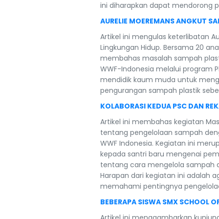
ini diharapkan dapat mendorong p
AURELIE MOEREMANS ANGKUT SA
Artikel ini mengulas keterlibatan 
Lingkungan Hidup. Bersama 20 anak 
membahas masalah sampah plastik 
WWF-Indonesia melalui program Pl
mendidik kaum muda untuk mengura
pengurangan sampah plastik sebe
KOLABORASI KEDUA PSC DAN RE
Artikel ini membahas kegiatan Ma
tentang pengelolaan sampah denga
WWF Indonesia. Kegiatan ini meru
kepada santri baru mengenai pemil
tentang cara mengelola sampah den
Harapan dari kegiatan ini adalah
memahami pentingnya pengelolaa
BEBERAPA SISWA SMX SCHOOL O
Artikel ini menggambarkan kunjun