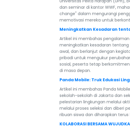
Universitas Pelita Harapan (UPH
dan seminar di kantor WWF, mahas
change" dalam mengurangi penggun
memotivasi mereka untuk berkontri
Meningkatkan Kesadaran tenta
Artikel ini membahas pengalaman 
meningkatkan kesadaran tentang 
awal, dan berlanjut dengan kegia
pribadi untuk mengukur perubaha
sosial, peserta tetap berkomitm
di masa depan.
Panda Mobile: Truk Edukasi Li
Artikel ini membahas Panda Mobil
sekolah-sekolah di Jakarta dan s
pelestarian lingkungan melalui akti
melalui proses seleksi dan diberi 
ribuan siswa dan diharapkan ter
KOLABORASI BERSAMA WUJUDKAN