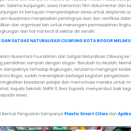
an. Selama kunjungan, siswa menonton film dokumenter dan berpa
 Kunjungan ini bertujuan mempersiapkan siswa untuk eksplorasi 
Rekam Nusantara menjelaskan pentingnya riset dan verifikasi dal
kan dan organisasi lain untuk menangani permasalahan lingkun
ngan dari hal-hal kecil di sekitar diri sendiri.
AN SATGAS NATURALISASI CILIWUNG KOTA BOGOR MELAKUKA
Rekam Nusantara Foundation dan Satgas Naturalisasi Ciliwung ke
 pemilahan sampah dengan slogan “Berubah itu Mudah, Memilah 
 dampaknya terhadap lingkungan, terutama mengingat kedekat
di Kota Bogor, sudah menerapkan berbagai kegiatan pengelolaan
 meningkatkan kesadaran pelajar dan memotivasi mereka untuk
ehat. Kepala Sekolah SMPN 11, Reni Supriati, menyambut baik kegia
epada siswa.
i Bentuk Penguatan Kampanye
Plastic Smart Cities
dan
Aplika