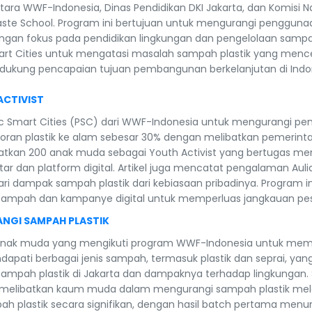
ntara WWF-Indonesia, Dinas Pendidikan DKI Jakarta, dan Komisi 
e School. Program ini bertujuan untuk mengurangi penggunaan p
gan fokus pada pendidikan lingkungan dan pengelolaan sampah
rt Cities untuk mengatasi masalah sampah plastik yang mencem
ukung pencapaian tujuan pembangunan berkelanjutan di Indo
ACTIVIST
lastic Smart Cities (PSC) dari WWF-Indonesia untuk mengurangi
ran plastik ke alam sebesar 30% dengan melibatkan pemerinta
batkan 200 anak muda sebagai Youth Activist yang bertugas 
tar dan platform digital. Artikel juga mencatat pengalaman Aulia 
 dampak sampah plastik dari kebiasaan pribadinya. Program ini
it sampah dan kampanye digital untuk memperluas jangkauan pes
ANGI SAMPAH PLASTIK
0 anak muda yang mengikuti program WWF-Indonesia untuk membe
pati berbagai jenis sampah, termasuk plastik dan seprai, yang
ampah plastik di Jakarta dan dampaknya terhadap lingkungan.
 melibatkan kaum muda dalam mengurangi sampah plastik melalui
h plastik secara signifikan, dengan hasil batch pertama men