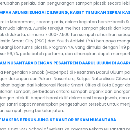
erubahan perilaku dan pengurangan sampah plastik secara lebih
MPAH ARUNGI SUNGAI CILIWUNG, KAGET TEMUKAN SEPRAI KA
Aurelie Moeremans, seorang artis, dalam kegiatan bersih-bersih S
muda lainnya, Aurelie terkejut melihat sampah plastik dan kotor
di Jakarta, di mana 7.000-7.500 ton sampah dihasilkan setiap
astic Smart City (PSC) dan Youth Activist (YA) berupaya men
ngi konsumsi plastik. Program YA, yang dimulai dengan 149 pe
sar 56,7% pada batch pertama, dan diharapkan dapat memperl
KAM NUSANTARA DENGAN PESANTREN DAARUL ULUUM DI ACA
sa Pengenalan Pondok (Mapenpo) di Pesantren Daarul Uluum pada
n dukungan dari Rekam Nusantara, Satgas Naturalisasi Ciliwu
pakan bagian dari kolaborasi Plastic Smart Cities di Kota Bog
ahan sampah, perbedaan antara sampah organik dan anorganik, 
gan efektif, berpartisipasi aktif dalam sesi tanya jawab, dan 
 agar santri dapat menerapkan pengetahuan tersebut untuk men
n sampah yang berkelanjutan.
F MAKERS BERKUNJUNG KE KANTOR REKAM NUSANTARA
gan siswa SMX School of Makers ke Yayasan Rekam Nusantara pa