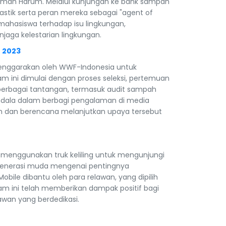
Rumah Harum. Melalui kunjungan ke bank sampah
stik serta peran mereka sebagai "agent of
mahasiswa terhadap isu lingkungan,
jaga kelestarian lingkungan.
 2023
lenggarakan oleh WWF-Indonesia untuk
 ini dimulai dengan proses seleksi, pertemuan
 berbagai tantangan, termasuk audit sampah
ndala dalam berbagi pengalaman di media
ah dan berencana melanjutkan upaya tersebut
 menggunakan truk keliling untuk mengunjungi
n generasi muda mengenai pentingnya
Mobile dibantu oleh para relawan, yang dipilih
gram ini telah memberikan dampak positif bagi
wan yang berdedikasi.