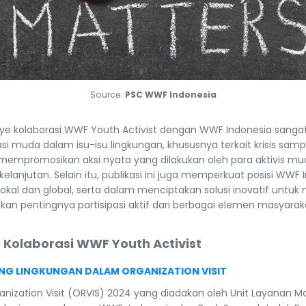
Source:
PSC WWF Indonesia
nye kolaborasi WWF Youth Activist dengan WWF Indonesia sang
i muda dalam isu-isu lingkungan, khususnya terkait krisis sampa
k mempromosikan aksi nyata yang dilakukan oleh para aktivis
lanjutan. Selain itu, publikasi ini juga memperkuat posisi WWF 
al dan global, serta dalam menciptakan solusi inovatif untu
nkan pentingnya partisipasi aktif dari berbagai elemen masyar
 Kolaborasi WWF Youth Activist
NG LINGKUNGAN DALAM ORGANIZATION VISIT
anization Visit (ORVIS) 2024 yang diadakan oleh Unit Layanan