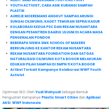
AUDIT SAMPAH BERSAMA YOUTH ACTIVIST
YOUTH ACTIVIST, CARA ASIK KURANGI SAMPAH
PLASTIK
AURELIE MOEREMANS ANGKUT SAMPAH ARUNGI
SUNGAI CILIWUNG, KAGET TEMUKAN SEPRAI KASUR
KOLABORASI KEDUA PSC DAN REKAM NUSANTARA
DENGAN PESANTREN DAARUL ULUUM DI ACARA MASA
PENGENALAN PONDOK
BEBERAPA SISWA SMX SCHOOL OF MAKERS
BERKUNJUNG KE KANTOR REKAM NUSANTARA
REKAM NUSANTARA FOUNDATION DAN SATGAS
NATURALISASI CILIWUNG KOTA BOGOR MELAKUKAN
EDUKASI PILAH SAMPAH DI SMPN 11 KOTA BOGOR
Artikel Terkait Kampanye Kolaborasi WWF Youth
Activist
Optimasi SEO Oleh
Yudi Wahyudi
Sebagai Bentuk
Penguatan Kampanye
Plastic Smart Cities
dan
Aplikasi
AKSI
WWF Indonesia