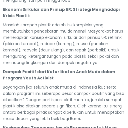
mengurangi sampah hingga 100%.
Ekonomi Sirkular dan Prinsip 5R: Strategi Menghadapi
Krisis Plastik
Masalah sampah plastik adalah isu kompleks yang
membutuhkan pendekatan multidimensi. Masyarakat harus
menerapkan konsep ekonomi sirkular dan prinsip 5R: rethink
(pikirkan kembali), reduce (kurangi), reuse (gunakan
kembali), recycle (daur ulang), dan repair (perbaiki) untuk
mengurangi ketergantungan pada plastik sekali pakai dan
melindungi lingkungan dari dampak negatifnya.
Dampak Positif dari Keterlibatan Anak Muda dalam
Program Youth Activist
Bayangkan jika seluruh anak muda di Indonesia ikut serta
dalam program ini, seberapa besar dampak positif yang bisa
dihasilkan? Dengan partisipasi aktif mereka, jumlah sampah
plastik bisa ditekan secara signifikan. Oleh karena itu, sinergi
antara berbagai pihak sangat diperlukan untuk menciptakan
masa depan yang lebih baik bagi Bumi.
Kesimpulan: Tanggung Jawab Bersama untuk Masa